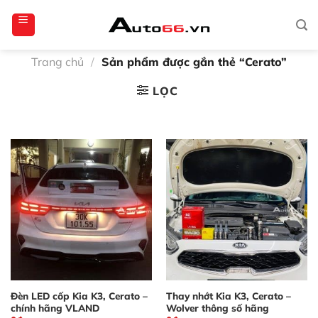
Bỏ
totoagung2
slotgacor4d
sakuratoto
cantiktoto
cantiktoto
gacor4d
amintoto
qua
nội
dung
Trang chủ
/
Sản phẩm được gắn thẻ “Cerato”
LỌC
Đèn LED cốp Kia K3, Cerato –
Thay nhớt Kia K3, Cerato –
chính hãng VLAND
Wolver thông số hãng