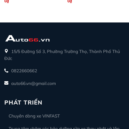
0
₫
0
₫
15/5 Đường Số 3, Phường Trường Thọ, Thành Phố Thủ
Đức
0822660662
auto66.vn@gmail.com
PHÁT TRIỂN
Chuyên dòng xe VINFAST
Trung tâm chăm sóc bảo dưỡng rửa xe thay nhớt và lắp