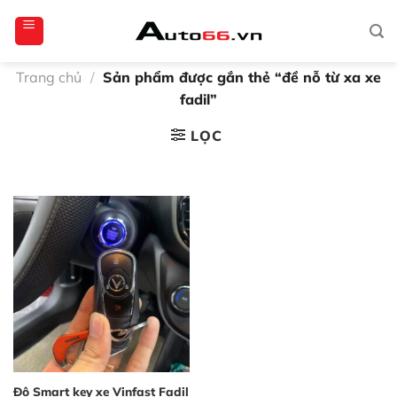
Bỏ
totoagung2
slotgacor4d
sakuratoto
cantiktoto
cantiktoto
gacor4d
amintoto
qua
nội
dung
Trang chủ
/
Sản phẩm được gắn thẻ “đề nỗ từ xa xe
fadil”
LỌC
Độ Smart key xe Vinfast Fadil