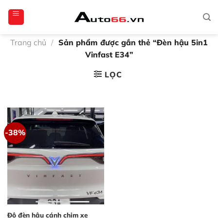
Bỏ
totoagung2
slotgacor4d
sakuratoto
cantiktoto
cantiktoto
gacor4d
amintoto
qua
nội
dung
Trang chủ
/
Sản phẩm được gắn thẻ “Đèn hậu 5in1
Vinfast E34”
LỌC
-38%
Độ đèn hậu cánh chim xe