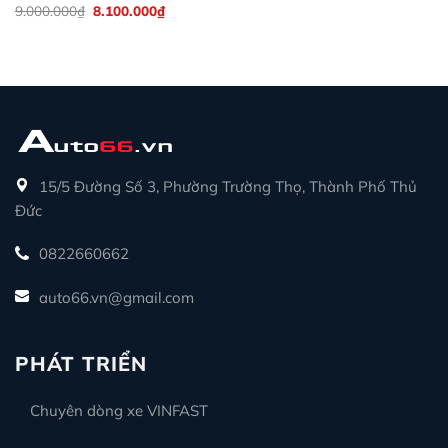
Giá
Giá
9.000.000
₫
8.100.000
₫
gốc
hiện
là:
tại
9.000.000₫.
là:
8.100.000₫.
15/5 Đường Số 3, Phường Trường Thọ, Thành Phố Thủ
Đức
0822660662
auto66.vn@gmail.com
PHÁT TRIỂN
Chuyên dòng xe VINFAST