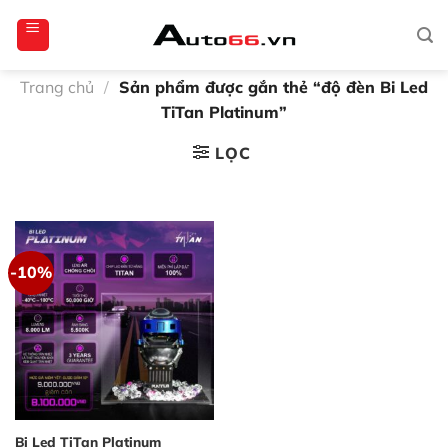
Bỏ
totoagung2
slotgacor4d
sakuratoto
cantiktoto
cantiktoto
gacor4d
amintoto
qua
nội
dung
Trang chủ
/
Sản phẩm được gắn thẻ “độ đèn Bi Led
TiTan Platinum”
LỌC
-10%
Bi Led TiTan Platinum