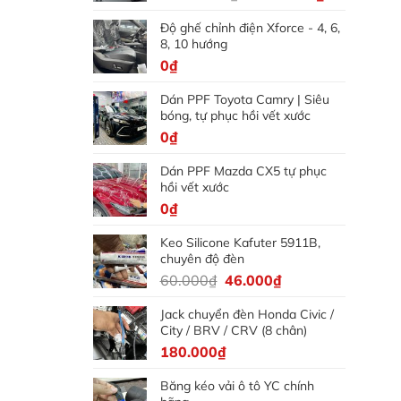
gốc
hiện
Độ ghế chỉnh điện Xforce - 4, 6,
là:
tại
8, 10 hướng
5.000.000₫.
là:
0
₫
4.500.000₫
Dán PPF Toyota Camry | Siêu
bóng, tự phục hồi vết xước
0
₫
Dán PPF Mazda CX5 tự phục
hồi vết xước
0
₫
Keo Silicone Kafuter 5911B,
chuyên độ đèn
Giá
Giá
60.000
₫
46.000
₫
gốc
hiện
Jack chuyển đèn Honda Civic /
là:
tại
City / BRV / CRV (8 chân)
60.000₫.
là:
180.000
₫
46.000₫.
Băng kéo vải ô tô YC chính