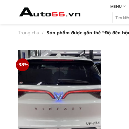
Bỏ
MENU
qua
Tìm
nội
kiếm:
dung
Trang chủ
/
Sản phẩm được gắn thẻ “Độ đèn hậu
-38%