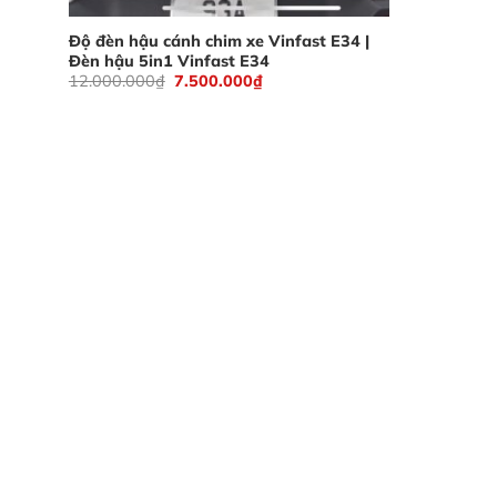
Độ đèn hậu cánh chim xe Vinfast E34 |
Đèn hậu 5in1 Vinfast E34
Giá
Giá
12.000.000
₫
7.500.000
₫
gốc
hiện
là:
tại
12.000.000₫.
là:
7.500.000₫.