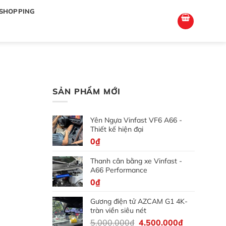
totoagung2
slotgacor4d
sakuratoto
cantiktoto
cantiktoto
gacor4d
amintoto
SHOPPING
SẢN PHẨM MỚI
Yên Ngựa Vinfast VF6 A66 -
Thiết kế hiện đại
0
₫
Thanh cân bằng xe Vinfast -
A66 Performance
0
₫
Gương điện tử AZCAM G1 4K-
tràn viền siêu nét
Giá
Giá
5.000.000
₫
4.500.000
₫