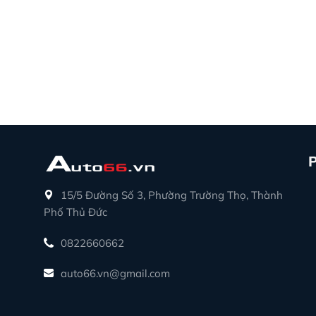
15/5 Đường Số 3, Phường Trường Thọ, Thành
Phố Thủ Đức
0822660662
auto66.vn@gmail.com