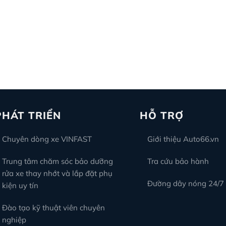
PHÁT TRIỂN
HỖ TRỢ
Chuyên dòng xe VINFAST
Giới thiệu Auto66.vn
Trung tâm chăm sóc bảo dưỡng
Tra cứu bảo hành
rửa xe thay nhớt và lắp đặt phụ
Đường dây nóng 24/7
kiện uy tín
Đào tạo kỹ thuật viên chuyên
nghiệp