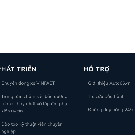
PHÁT TRIỂN
HỖ TRỢ
Chuyên dòng xe VINFAST
Giới thiệu Auto66.vn
Trung tâm chăm sóc bảo dưỡng
Tra cứu bảo hành
rửa xe thay nhớt và lắp đặt phụ
Đường dây nóng 24/7
kiện uy tín
Đào tạo kỹ thuật viên chuyên
nghiệp