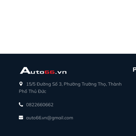
15/5 Đường Số 3, Phường Trường Thọ, Thành
Phố Thủ Đức
0822660662
auto66.vn@gmail.com