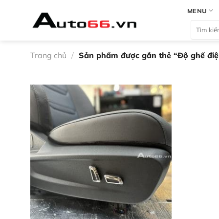
Bỏ
MENU
qua
Tìm
nội
kiếm:
dung
Trang chủ
/
Sản phẩm được gắn thẻ “Độ ghế đi