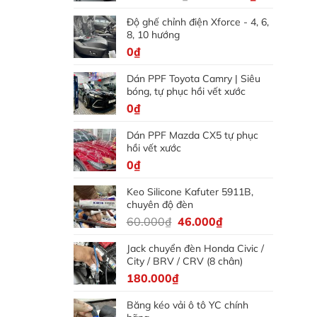
gốc
hiện
Độ ghế chỉnh điện Xforce - 4, 6,
là:
tại
8, 10 hướng
5.000.000₫.
là:
0
₫
4.500.000₫
Dán PPF Toyota Camry | Siêu
bóng, tự phục hồi vết xước
0
₫
Dán PPF Mazda CX5 tự phục
hồi vết xước
0
₫
Keo Silicone Kafuter 5911B,
chuyên độ đèn
Giá
Giá
60.000
₫
46.000
₫
gốc
hiện
Jack chuyển đèn Honda Civic /
là:
tại
City / BRV / CRV (8 chân)
60.000₫.
là:
180.000
₫
46.000₫.
Băng kéo vải ô tô YC chính