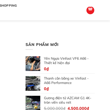
totoagung2
slotgacor4d
sakuratoto
cantiktoto
cantiktoto
gacor4d
amintoto
SHOPPING
SẢN PHẨM MỚI
Yên Ngựa Vinfast VF6 A66 -
Thiết kế hiện đại
0
₫
Thanh cân bằng xe Vinfast -
A66 Performance
0
₫
Gương điện tử AZCAM G1 4K-
tràn viền siêu nét
Giá
Giá
5.000.000
₫
4.500.000
₫