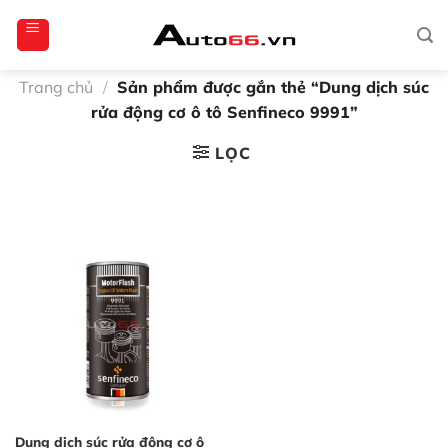
Bỏ
totoagung2
slotgacor4d
sakuratoto
cantiktoto
cantiktoto
gacor4d
amintoto
qua
nội
dung
Trang chủ
/
Sản phẩm được gắn thẻ “Dung dịch súc
rửa động cơ ô tô Senfineco 9991”
LỌC
Dung dịch súc rửa động cơ ô