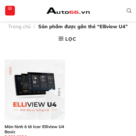
Bỏ
totoagung2
slotgacor4d
sakuratoto
cantiktoto
cantiktoto
gacor4d
amintoto
qua
nội
dung
Trang chủ
/
Sản phẩm được gắn thẻ “Elliview U4”
LỌC
Màn hình ô tô Icar Elliview U4
Basic