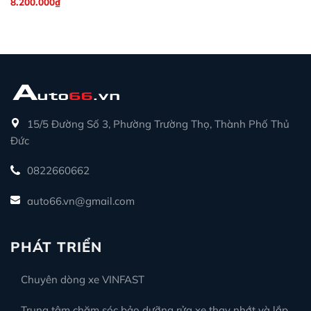
8.200.000
₫
15/5 Đường Số 3, Phường Trường Thọ, Thành Phố Thủ
Đức
0822660662
auto66.vn@gmail.com
PHÁT TRIỂN
Chuyên dòng xe VINFAST
Trung tâm chăm sóc bảo dưỡng rửa xe thay nhớt và lắp