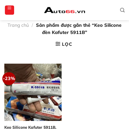
Bỏ
totoagung2
slotgacor4d
sakuratoto
cantiktoto
cantiktoto
gacor4d
amintoto
qua
nội
dung
Trang chủ
/
Sản phẩm được gắn thẻ “Keo Silicone
đèn Kafuter 5911B”
LỌC
-23%
Keo Silicone Kafuter 5911B,