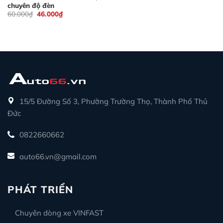
chuyên độ đèn
Giá
Giá
60.000
₫
46.000
₫
gốc
hiện
là:
tại
60.000₫.
là:
46.000₫.
15/5 Đường Số 3, Phường Trường Thọ, Thành Phố Thủ
Đức
0822660662
auto66.vn@gmail.com
PHÁT TRIỂN
Chuyên dòng xe VINFAST