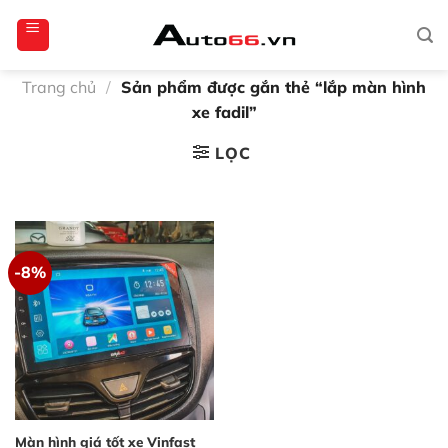
Bỏ
totoagung2
slotgacor4d
sakuratoto
cantiktoto
cantiktoto
gacor4d
amintoto
qua
nội
dung
Trang chủ
/
Sản phẩm được gắn thẻ “lắp màn hình
xe fadil”
LỌC
-8%
Màn hình giá tốt xe Vinfast