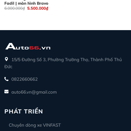
Fadil | màn hình Bravo
Giá
Giá
6.000.000
₫
5.500.000
₫
gốc
hiện
là:
tại
6.000.000₫.
là:
5.500.000₫.
15/5 Đường Số 3, Phường Trường Thọ, Thành Phố Thủ
Đức
0822660662
auto66.vn@gmail.com
PHÁT TRIỂN
Chuyên dòng xe VINFAST