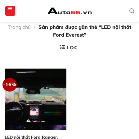
Bỏ
totoagung2
slotgacor4d
sakuratoto
cantiktoto
cantiktoto
gacor4d
amintoto
qua
nội
dung
Trang chủ
/
Sản phẩm được gắn thẻ “LED nội thất
Ford Everest”
LỌC
-16%
LED nội thất Ford Ranger,