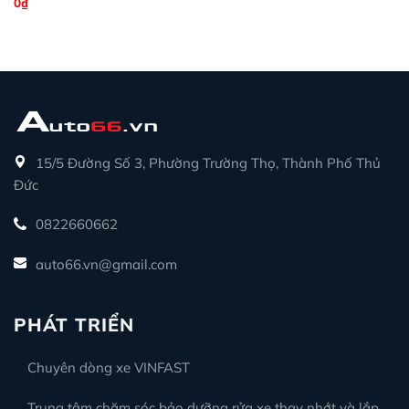
0
₫
15/5 Đường Số 3, Phường Trường Thọ, Thành Phố Thủ
Đức
0822660662
auto66.vn@gmail.com
PHÁT TRIỂN
Chuyên dòng xe VINFAST
Trung tâm chăm sóc bảo dưỡng rửa xe thay nhớt và lắp