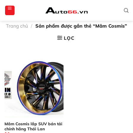
Bỏ
totoagung2
slotgacor4d
sakuratoto
cantiktoto
cantiktoto
gacor4d
amintoto
qua
nội
dung
Trang chủ
/
Sản phẩm được gắn thẻ “Mâm Cosmis”
LỌC
Mâm Cosmis lắp SUV bán tải
chính hãng Thái Lan