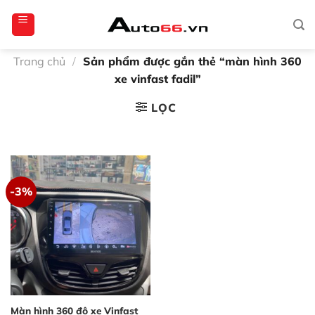
Bỏ
totoagung2
slotgacor4d
sakuratoto
cantiktoto
cantiktoto
gacor4d
amintoto
qua
nội
dung
Trang chủ
/
Sản phẩm được gắn thẻ “màn hình 360
xe vinfast fadil”
LỌC
-3%
Màn hình 360 độ xe Vinfast