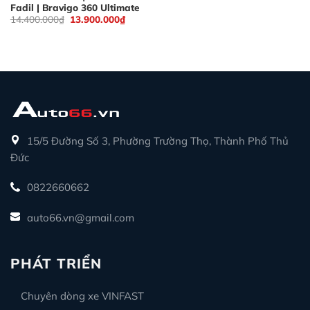
Fadil | Bravigo 360 Ultimate
Giá
Giá
14.400.000
₫
13.900.000
₫
gốc
hiện
là:
tại
14.400.000₫.
là:
13.900.000₫.
15/5 Đường Số 3, Phường Trường Thọ, Thành Phố Thủ
Đức
0822660662
auto66.vn@gmail.com
PHÁT TRIỂN
Chuyên dòng xe VINFAST