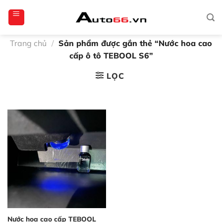
Bỏ
totoagung2
slotgacor4d
sakuratoto
cantiktoto
cantiktoto
gacor4d
amintoto
qua
nội
dung
Trang chủ
/
Sản phẩm được gắn thẻ “Nước hoa cao
cấp ô tô TEBOOL S6”
LỌC
Nước hoa cao cấp TEBOOL