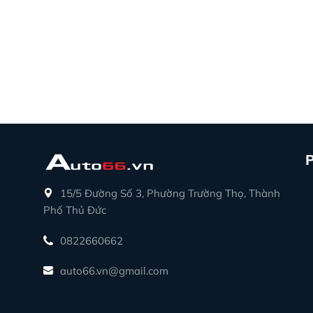
15/5 Đường Số 3, Phường Trường Thọ, Thành
Phố Thủ Đức
0822660662
auto66.vn@gmail.com