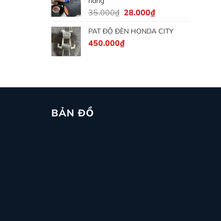
hãng
Giá
Giá
35.000
₫
28.000
₫
gốc
hiện
PAT ĐỘ ĐÈN HONDA CITY
là:
tại
450.000
₫
35.000₫.
là:
28.000₫.
BẢN ĐỒ