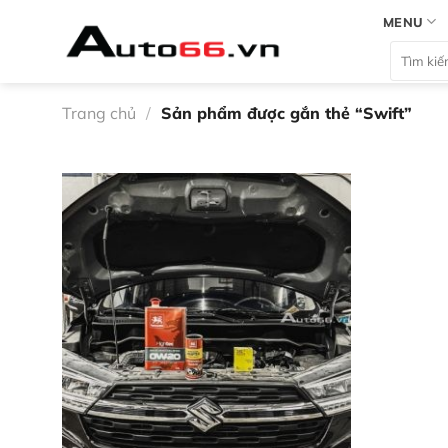
Bỏ
MENU
qua
Tìm
nội
kiếm:
dung
Trang chủ
/
Sản phẩm được gắn thẻ “Swift”