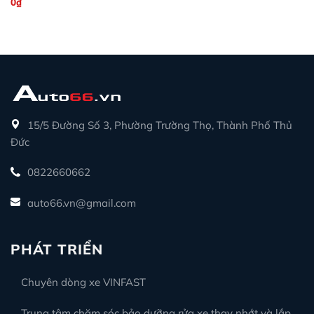
0
₫
15/5 Đường Số 3, Phường Trường Thọ, Thành Phố Thủ
Đức
0822660662
auto66.vn@gmail.com
PHÁT TRIỂN
Chuyên dòng xe VINFAST
Trung tâm chăm sóc bảo dưỡng rửa xe thay nhớt và lắp