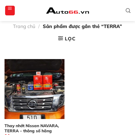
Bỏ
totoagung2
slotgacor4d
sakuratoto
cantiktoto
cantiktoto
gacor4d
amintoto
qua
nội
dung
Trang chủ
/
Sản phẩm được gắn thẻ “TERRA”
LỌC
Thay nhớt Nissan NAVARA,
TERRA – thông số hãng