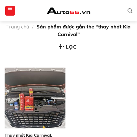
Bỏ
totoagung2
slotgacor4d
sakuratoto
cantiktoto
cantiktoto
gacor4d
amintoto
qua
nội
dung
Trang chủ
/
Sản phẩm được gắn thẻ “thay nhớt Kia
Carnival”
LỌC
Thay nhớt Kia Carnival,