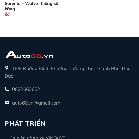
Sorento – Wolver thông số
hãng
0
₫
15/5 Đường Số 3, Phường Trường Thọ, Thành Phố Thủ
Đức
0822660662
auto66.vn@gmail.com
PHÁT TRIỂN
Chuyên dòng xe VINFAST