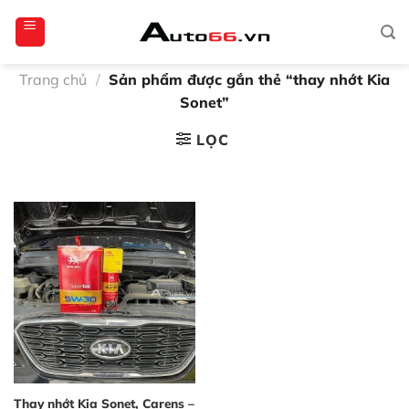
Bỏ
totoagung2
slotgacor4d
sakuratoto
cantiktoto
cantiktoto
gacor4d
amintoto
qua
nội
dung
Trang chủ
/
Sản phẩm được gắn thẻ “thay nhớt Kia
Sonet”
LỌC
Thay nhớt Kia Sonet, Carens –