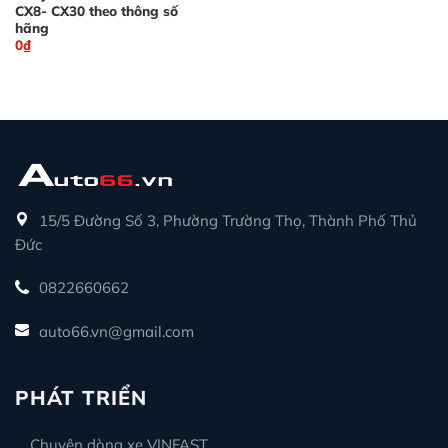
CX8- CX30 theo thông số
hãng
0
₫
15/5 Đường Số 3, Phường Trường Thọ, Thành Phố Thủ
Đức
0822660662
auto66.vn@gmail.com
PHÁT TRIỂN
Chuyên dòng xe VINFAST