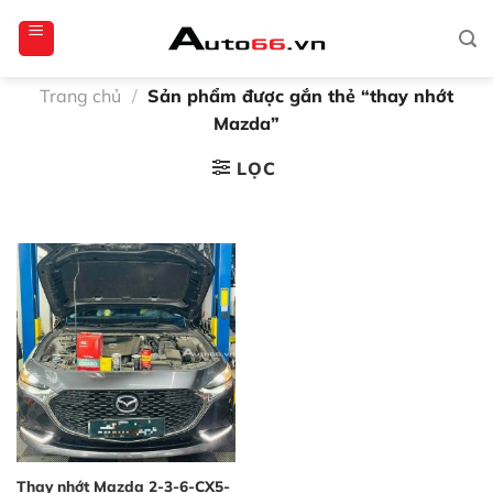
Bỏ
totoagung2
slotgacor4d
sakuratoto
cantiktoto
cantiktoto
gacor4d
amintoto
qua
nội
dung
Trang chủ
/
Sản phẩm được gắn thẻ “thay nhớt
Mazda”
LỌC
Thay nhớt Mazda 2-3-6-CX5-