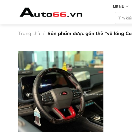
Bỏ
MENU
qua
Tìm
nội
kiếm:
dung
Trang chủ
/
Sản phẩm được gắn thẻ “vô lăng Car