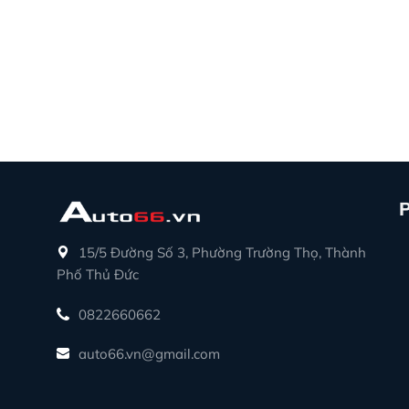
15/5 Đường Số 3, Phường Trường Thọ, Thành
Phố Thủ Đức
0822660662
auto66.vn@gmail.com