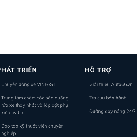
PHÁT TRIỂN
HỖ TRỢ
Chuyên dòng xe VINFAST
Giới thiệu Auto66.vn
Trung tâm chăm sóc bảo dưỡng
Tra cứu bảo hành
rửa xe thay nhớt và lắp đặt phụ
Đường dây nóng 24/7
kiện uy tín
Đào tạo kỹ thuật viên chuyên
nghiệp