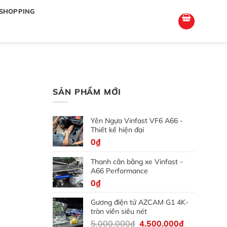
totoagung2
slotgacor4d
sakuratoto
cantiktoto
cantiktoto
gacor4d
amintoto
SHOPPING
SẢN PHẨM MỚI
Yên Ngựa Vinfast VF6 A66 -
Thiết kế hiện đại
0
₫
Thanh cân bằng xe Vinfast -
A66 Performance
0
₫
Gương điện tử AZCAM G1 4K-
tràn viền siêu nét
Giá
Giá
5.000.000
₫
4.500.000
₫