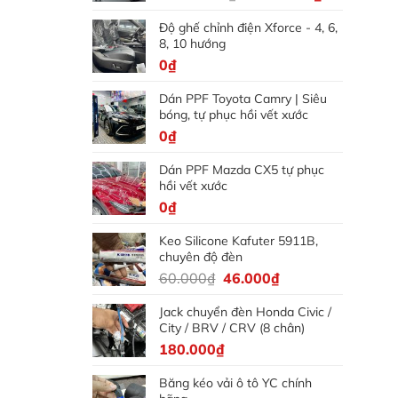
gốc
hiện
Độ ghế chỉnh điện Xforce - 4, 6,
là:
tại
8, 10 hướng
5.000.000₫.
là:
0
₫
4.500.000₫
Dán PPF Toyota Camry | Siêu
bóng, tự phục hồi vết xước
0
₫
Dán PPF Mazda CX5 tự phục
hồi vết xước
0
₫
Keo Silicone Kafuter 5911B,
chuyên độ đèn
Giá
Giá
60.000
₫
46.000
₫
gốc
hiện
Jack chuyển đèn Honda Civic /
là:
tại
City / BRV / CRV (8 chân)
60.000₫.
là:
180.000
₫
46.000₫.
Băng kéo vải ô tô YC chính