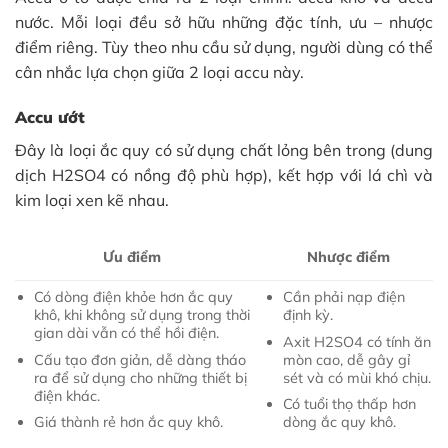
nước. Mỗi loại đều sở hữu những đặc tính, ưu – nhược
điểm riêng. Tùy theo nhu cầu sử dụng, người dùng có thể
cân nhắc lựa chọn giữa 2 loại accu này.
Accu ướt
Đây là loại ắc quy có sử dụng chất lỏng bên trong (dung
dịch H2SO4 có nồng độ phù hợp), kết hợp với lá chì và
kim loại xen kẽ nhau.
Ưu điểm
Nhược điểm
Có dòng điện khỏe hơn ắc quy
Cần phải nạp điện
khô, khi không sử dụng trong thời
định kỳ.
gian dài vẫn có thể hồi điện.
Axit H2SO4 có tính ăn
Cấu tạo đơn giản, dễ dàng tháo
mòn cao, dễ gây gỉ
ra để sử dụng cho những thiết bị
sét và có mùi khó chịu.
điện khác.
Có tuổi thọ thấp hơn
Giá thành rẻ hơn ắc quy khô.
dòng ắc quy khô.