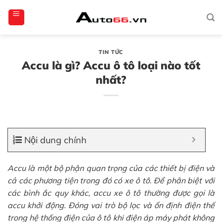
Bỏ
totoagung2
slotgacor4d
sakuratoto
cantiktoto
cantiktoto
gacor4d
amintoto
qua
nội
dung
TIN TỨC
Accu là gì? Accu ô tô loại nào tốt
nhất?
Nội dung chính
Accu là một bộ phận quan trọng của các thiết bị điện và
cả các phương tiện trong đó có xe ô tô. Để phân biệt với
các bình ắc quy khác, accu xe ô tô thường được gọi là
accu khởi động. Đóng vai trò bộ lọc và ổn định điện thế
trong hệ thống điện của ô tô khi điện áp máy phát không