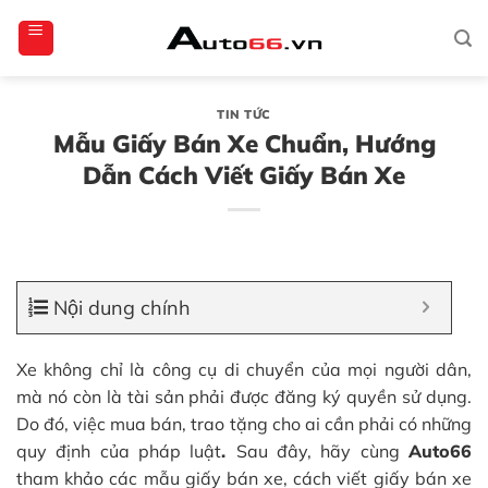
Bỏ
totoagung2
slotgacor4d
sakuratoto
cantiktoto
cantiktoto
gacor4d
amintoto
qua
nội
dung
TIN TỨC
Mẫu Giấy Bán Xe Chuẩn, Hướng
Dẫn Cách Viết Giấy Bán Xe
Nội dung chính
Xe không chỉ là công cụ di chuyển của mọi người dân,
mà nó còn là tài sản phải được đăng ký quyền sử dụng.
Do đó, việc mua bán, trao tặng cho ai cần phải có những
quy định của pháp luật
.
Sau đây, hãy cùng
Auto66
tham khảo các mẫu giấy bán xe, cách viết giấy bán xe