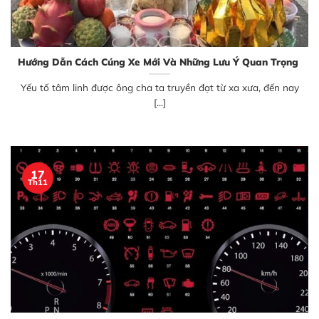
Hướng Dẫn Cách Cúng Xe Mới Và Những Lưu Ý Quan Trọng
Yếu tố tâm linh được ông cha ta truyền đạt từ xa xưa, đến nay
[...]
17
Th11