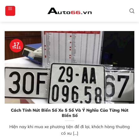
Bỏ
totoagung2
slotgacor4d
sakuratoto
cantiktoto
cantiktoto
gacor4d
amintoto
qua
nội
dung
17
Th11
Cách Tính Nút Biển Số Xe 5 Số Và Ý Nghĩa Của Từng Nút
Biển Số
Hiện nay khi mua xe phương tiện để đi lại, khách hàng thường
có xu [...]