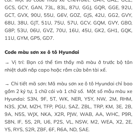
GCS, GCY, GAN, 73L, 83L, 87U, GGJ, GQR, GGE, 92U,
GCT, GVX, 90U, 55U, G6V, GOZ, GJS, 42U, GG2, GVY,
68U, 38U, GJT, 51U, 75U, 57U, GCV, GQM, GVY, GBO,
G8P, 53U, 06U, GVZ, 70U, 16U, 45U, GK2, GH1, GQK,
11U, GYM, GP5, GD7.
Code màu sơn xe ô tô Hyundai
→ Vị trí: Bạn có thể tìm thấy mã màu ở trước bộ tản
nhiệt dưới nắp capo hoặc rầm cửa bên tài xế.
→ Chi tiết mã sơn: Mã màu sơn xe ô tô Hyundai chỉ bao
gồm 2 ký tự, 1 chữ cái và 1 chữ số.
Một số mẫu màu xe
Hyundai: S3N, 9F, 5T, WK, NER, Y5Y, NW, 2M, RHM,
N3S, JCM, MZH, TFP, PGU, SAZ, ZBL, TRP, KM, 3E, 2B,
9A, N5S, WJX, NKA, X2R, PJW, WAB, AA, WHC, P9R,
S8N, IF, 5S, 2R, U6, P2S, VL, NSW, M2, WEA, X2, 2E,
Y5, RYS, S2R, ZBF, 6F, R6A, ND, SAE.