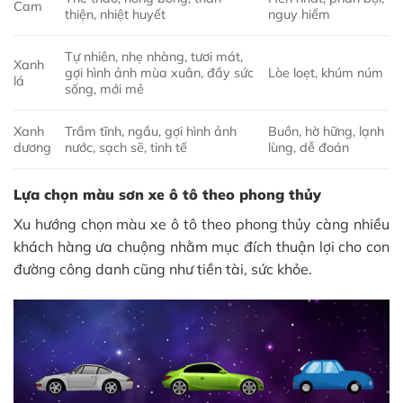
Cam
thiện, nhiệt huyết
nguy hiểm
Tự nhiên, nhẹ nhàng, tươi mát,
Xanh
gợi hình ảnh mùa xuân, đầy sức
Lòe loẹt, khúm núm
lá
sống, mới mẻ
Xanh
Trầm tĩnh, ngầu, gợi hình ảnh
Buồn, hờ hững, lạnh
dương
nước, sạch sẽ, tinh tế
lùng, dễ đoán
Lựa chọn màu sơn xe ô tô theo phong thủy
Xu hướng chọn màu xe ô tô theo phong thủy càng nhiều
khách hàng ưa chuộng nhằm mục đích thuận lợi cho con
đường công danh cũng như tiền tài, sức khỏe.