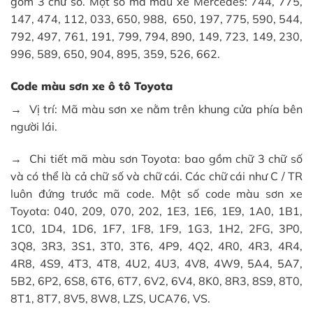
gồm 3 chữ số. Một số mã màu xe Mercedes: 744, 775,
147, 474, 112, 033, 650, 988, 650, 197, 775, 590, 544,
792, 497, 761, 191, 799, 794, 890, 149, 723, 149, 230,
996, 589, 650, 904, 895, 359, 526, 662.
Code màu sơn xe ô tô Toyota
→ Vị trí: Mã màu sơn xe nằm trên khung cửa phía bên
người lái.
→ Chi tiết mã màu sơn Toyota: bao gồm chữ 3 chữ số
và có thể là cả chữ số và chữ cái. Các chữ cái như C / TR
luôn đứng trước mã code. Một số code màu sơn xe
Toyota: 040, 209, 070, 202, 1E3, 1E6, 1E9, 1A0, 1B1,
1C0, 1D4, 1D6, 1F7, 1F8, 1F9, 1G3, 1H2, 2FG, 3P0,
3Q8, 3R3, 3S1, 3T0, 3T6, 4P9, 4Q2, 4R0, 4R3, 4R4,
4R8, 4S9, 4T3, 4T8, 4U2, 4U3, 4V8, 4W9, 5A4, 5A7,
5B2, 6P2, 6S8, 6T6, 6T7, 6V2, 6V4, 8K0, 8R3, 8S9, 8T0,
8T1, 8T7, 8V5, 8W8, LZS, UCA76, VS.