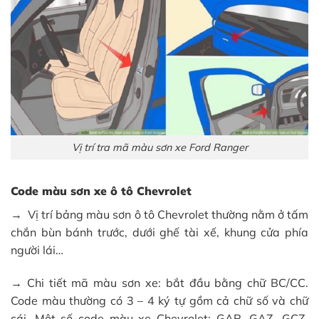
Vị trí tra mã màu sơn xe Ford Ranger
Code màu sơn xe ô tô Chevrolet
→ Vị trí bảng màu sơn ô tô Chevrolet thường nằm ở tấm
chắn bùn bánh trước, dưới ghế tài xế, khung cửa phía
người lái…
→ Chi tiết mã màu sơn xe: bắt đầu bằng chữ BC/CC.
Code màu thường có 3 – 4 ký tự gồm cả chữ số và chữ
cái. Một số code màu xe Chevrolet: GAR, GAZ, GCZ,