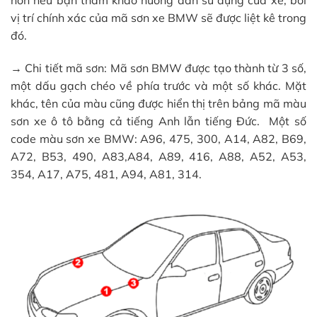
hơn nếu bạn tham khảo hướng dẫn sử dụng của xe, bởi
vị trí chính xác của mã sơn xe BMW sẽ được liệt kê trong
đó.
→ Chi tiết mã sơn: Mã sơn BMW được tạo thành từ 3 số,
một dấu gạch chéo về phía trước và một số khác. Mặt
khác, tên của màu cũng được hiển thị trên bảng mã màu
sơn xe ô tô bằng cả tiếng Anh lẫn tiếng Đức. Một số
code màu sơn xe BMW: A96, 475, 300, A14, A82, B69,
A72, B53, 490, A83,A84, A89, 416, A88, A52, A53,
354, A17, A75, 481, A94, A81, 314.