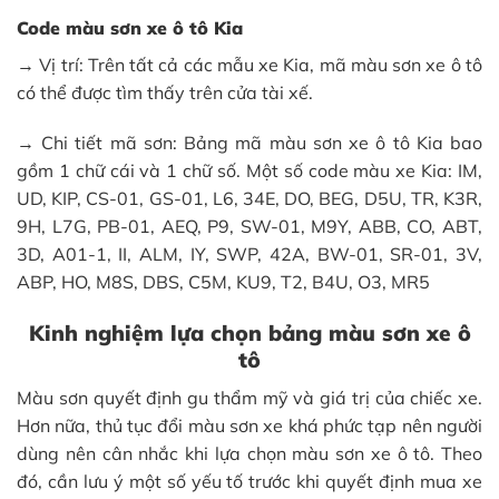
Code màu sơn xe ô tô Kia
→ Vị trí: Trên tất cả các mẫu xe Kia, mã màu sơn xe ô tô
có thể được tìm thấy trên cửa tài xế.
→ Chi tiết mã sơn: Bảng mã màu sơn xe ô tô Kia bao
gồm 1 chữ cái và 1 chữ số. Một số code màu xe Kia: IM,
UD, KIP, CS-01, GS-01, L6, 34E, DO, BEG, D5U, TR, K3R,
9H, L7G, PB-01, AEQ, P9, SW-01, M9Y, ABB, CO, ABT,
3D, A01-1, II, ALM, IY, SWP, 42A, BW-01, SR-01, 3V,
ABP, HO, M8S, DBS, C5M, KU9, T2, B4U, O3, MR5
Kinh nghiệm lựa chọn bảng màu sơn xe ô
tô
Màu sơn quyết định gu thẩm mỹ và giá trị của chiếc xe.
Hơn nữa, thủ tục đổi màu sơn xe khá phức tạp nên người
dùng nên cân nhắc khi lựa chọn màu sơn xe ô tô. Theo
đó, cần lưu ý một số yếu tố trước khi quyết định mua xe