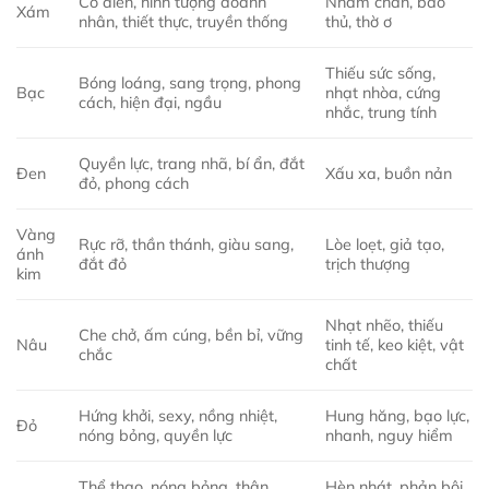
Cổ điển, hình tượng doanh
Nhàm chán, bảo
Xám
nhân, thiết thực, truyền thống
thủ, thờ ơ
Thiếu sức sống,
Bóng loáng, sang trọng, phong
Bạc
nhạt nhòa, cứng
cách, hiện đại, ngầu
nhắc, trung tính
Quyền lực, trang nhã, bí ẩn, đắt
Đen
Xấu xa, buồn nản
đỏ, phong cách
Vàng
Rực rỡ, thần thánh, giàu sang,
Lòe loẹt, giả tạo,
ánh
đắt đỏ
trịch thượng
kim
Nhạt nhẽo, thiếu
Che chở, ấm cúng, bền bỉ, vững
Nâu
tinh tế, keo kiệt, vật
chắc
chất
Hứng khởi, sexy, nồng nhiệt,
Hung hăng, bạo lực,
Đỏ
nóng bỏng, quyền lực
nhanh, nguy hiểm
Thể thao, nóng bỏng, thân
Hèn nhát, phản bội,