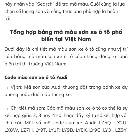
hãy nhấn vào “Search” để tra mã màu. Cuối cùng là lựa
chọn số lượng sơn và công thức pha phù hợp là hoàn
tất.
Tổng hợp bảng mã màu sơn xe ô tô phổ
biến tại Việt Nam
Dưới đây là chi tiết mã màu sơn xe ô tô cũng như vị trí
của bảng mã màu sơn xe ô tô của những dòng xe phổ
biến tại thị trường Việt Nam:
Code màu sơn xe ô tô Audi
→ Vị trí: Mã sơn của Audi thường đặt trong bánh xe dự
phòng hoặc dưới nắp thùng xe.
→ Chi tiết mã sơn: Các mã màu sơn xe ô tô có thể là sự
kết hợp giữa 2, 3 hay 4 số, hoặc dãy ký tự số kết hợp với
chữ cái. Một số mã code của xe Audi: LZ5Q, LX2U,
LX8W, LZ7H, LY9T, LY1P, LY9B, LY8X, LY9C, LY3J, LZ9Y,