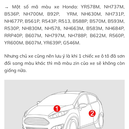
→ Một số mã màu xe Honda: YR578M, NH737M,
B536P, NH700M, B92P, YRM, NH630M, NH731P,
NH677P, B561P, R543P, R513, B588P, B570M, B593M,
R530P, NH830M, NH578, NH663M, B583M, NH684P,
RRP40P, B607M, NH797M, NH788P, B622M, R560P,
YR600M, B607M, YR639P, G546M.
Nhưng chủ xe cũng nên lưu ý là khi 1 chiếc xe ô tô đã sơn
đổi sang màu khác thì mã màu zin của xe sẽ không còn
giống nữa.