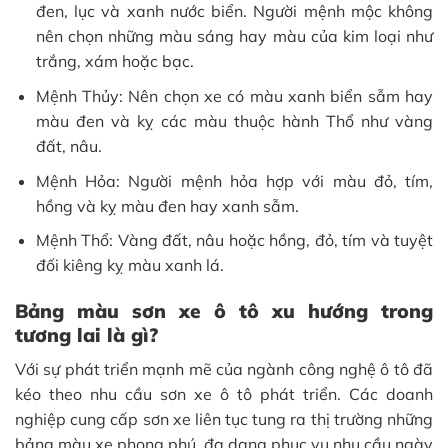
đen, lục và xanh nước biển. Người mệnh mộc không
nên chọn những màu sáng hay màu của kim loại như
trắng, xám hoặc bạc.
Mệnh Thủy: Nên chọn xe có màu xanh biển sẫm hay
màu đen và kỵ các màu thuộc hành Thổ như vàng
đất, nâu.
Mệnh Hỏa: Người mệnh hỏa hợp với màu đỏ, tím,
hồng và kỵ màu đen hay xanh sẫm.
Mệnh Thổ: Vàng đất, nâu hoặc hồng, đỏ, tím và tuyệt
đối kiêng kỵ màu xanh lá.
Bảng màu sơn xe ô tô xu hướng trong
tương lai là gì?
Với sự phát triển mạnh mẽ của ngành công nghệ ô tô đã
kéo theo nhu cầu sơn xe ô tô phát triển. Các doanh
nghiệp cung cấp sơn xe liên tục tung ra thị trường những
bảng màu xe phong phú, đa dạng phục vụ nhu cầu ngày