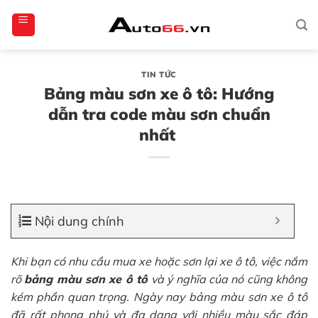
Bỏ
totoagung2
slotgacor4d
sakuratoto
cantiktoto
cantiktoto
gacor4d
amintoto
qua
nội
dung
TIN TỨC
Bảng màu sơn xe ô tô: Hướng
dẫn tra code màu sơn chuẩn
nhất
Nội dung chính
Khi bạn có nhu cầu mua xe hoặc sơn lại xe ô tô, việc nắm
rõ
bảng màu sơn xe ô tô
và ý nghĩa của nó cũng không
kém phần quan trọng. Ngày nay bảng màu sơn xe ô tô
đã rất phong phú và đa dạng với nhiều màu sắc đáp