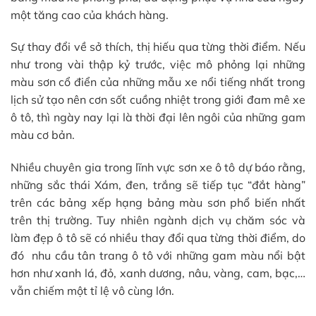
một tăng cao của khách hàng.
Sự thay đổi về sở thích, thị hiếu qua từng thời điểm. Nếu
như trong vài thập kỷ trước, việc mô phỏng lại những
màu sơn cổ điển của những mẫu xe nổi tiếng nhất trong
lịch sử tạo nên cơn sốt cuồng nhiệt trong giới đam mê xe
ô tô, thì ngày nay lại là thời đại lên ngôi của những gam
màu cơ bản.
Nhiều chuyên gia trong lĩnh vực sơn xe ô tô dự báo rằng,
những sắc thái Xám, đen, trắng sẽ tiếp tục “đắt hàng”
trên các bảng xếp hạng bảng màu sơn phổ biến nhất
trên thị trường. Tuy nhiên ngành dịch vụ chăm sóc và
làm đẹp ô tô sẽ có nhiều thay đổi qua từng thời điểm, do
đó nhu cầu tân trang ô tô với những gam màu nổi bật
hơn như xanh lá, đỏ, xanh dương, nâu, vàng, cam, bạc,…
vẫn chiếm một tỉ lệ vô cùng lớn.