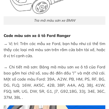
Tra mã màu sơn xe BMW
Code màu sơn xe ô tô Ford Ranger
→ Vị trí: Trên các mẫu xe Ford, bạn hầu như có thể tìm
thấy các loại mã màu sơn trên rầm cửa bên tài xế, hoặc
ở vị trí cạnh cửa.
→ Chi tiết mã sơn: Bảng mã màu sơn xe ô tô của Ford
bao gồm hai chữ số, sau đó đến dấu “/” và một chữ cái.
Một số code màu Ford: 39A, A2W, PB, HM, PS, RF, BG,
DG, FLQ, 16W, AK5C, 42B, 38P, A4A, AQ, 38J, 41W,
FSQ, MR, UG, DW, 5R, G1, J7, G92,18G, 33J, 34E, 36C,
37M, 38L .