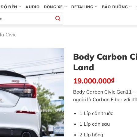
ĐỘ ĐÈN
AUDIO
DÒNG XE
DETAILING
BẢO DƯỠNG
a Civic
Body Carbon Ci
Land
19.000.000
₫
Body Carbon Civic Gen11 – S
ngoài là Carbon Fiber với độ
1 Líp cản trước
1 Líp cản sau
2 Líp hông