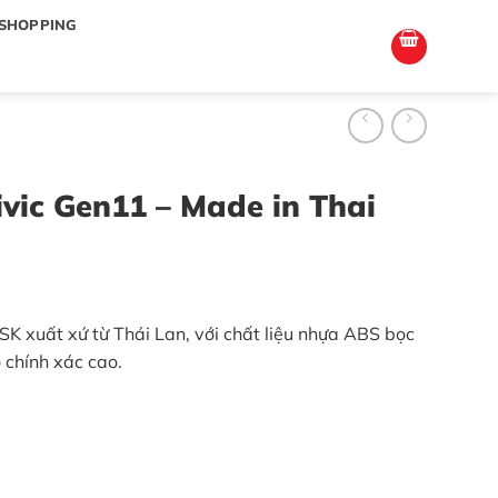
totoagung2
slotgacor4d
sakuratoto
cantiktoto
cantiktoto
gacor4d
amintoto
SHOPPING
vic Gen11 – Made in Thai
K xuất xứ từ Thái Lan, với chất liệu nhựa ABS bọc
 chính xác cao.