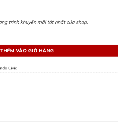
ương trình khuyến mãi tốt nhất của shop.
de in Thai Land số lượng
THÊM VÀO GIỎ HÀNG
nda Civic