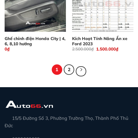
Ghế chỉnh điện Honda City | 4,
Kích Hoạt Tính Năng Ẩn xe
6, 8,10 hướng
Ford 2023
Giá
Giá
0
₫
2.500.000
₫
1.500.000
₫
gốc
hiện
là:
tại
2.500.000₫.
là:
1.500.000
1
2
15/5 Đường Số 3, Phường Trường Thọ, Thành Phố Thủ
Đức