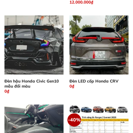
12.000.000
₫
Đèn hậu Honda Civic Gen10
Đèn LED cốp Honda CRV
mẫu đổi màu
0
₫
0
₫
-40%