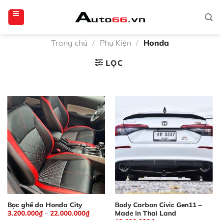
Bỏ
totoagung2
slotgacor4d
sakuratoto
cantiktoto
cantiktoto
gacor4d
amintoto
qua
nội
dung
Trang chủ
/
Phụ Kiện
/
Honda
LỌC
Bọc ghế da Honda City
Body Carbon Civic Gen11 –
Made in Thai Land
3.200.000
₫
–
22.000.000
₫