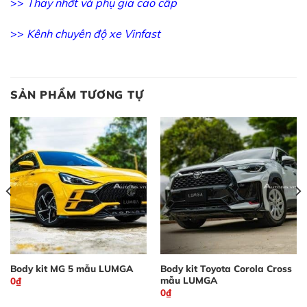
>>
Thay nhớt và phụ gia cao cấp
>>
Kênh chuyên độ xe Vinfast
SẢN PHẨM TƯƠNG TỰ
Body kit MG 5 mẫu LUMGA
Body kit Toyota Corola Cross
mẫu LUMGA
0
₫
0
₫