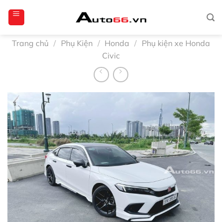
Bỏ
totoagung2
slotgacor4d
sakuratoto
cantiktoto
cantiktoto
gacor4d
amintoto
qua
nội
dung
Trang chủ
/
Phụ Kiện
/
Honda
/
Phụ kiện xe Honda
Civic