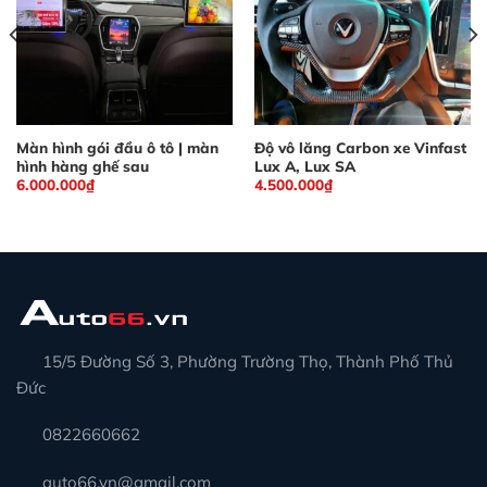
Màn hình gói đầu ô tô | màn
Độ vô lăng Carbon xe Vinfast
hình hàng ghế sau
Lux A, Lux SA
6.000.000
₫
4.500.000
₫
15/5 Đường Số 3, Phường Trường Thọ, Thành Phố Thủ
Đức
0822660662
auto66.vn@gmail.com