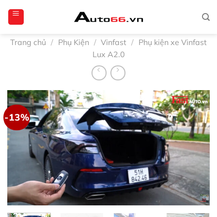
Bỏ
totoagung2
slotgacor4d
sakuratoto
cantiktoto
cantiktoto
gacor4d
amintoto
qua
nội
dung
Trang chủ
/
Phụ Kiện
/
Vinfast
/
Phụ kiện xe Vinfast
Lux A2.0
-13%