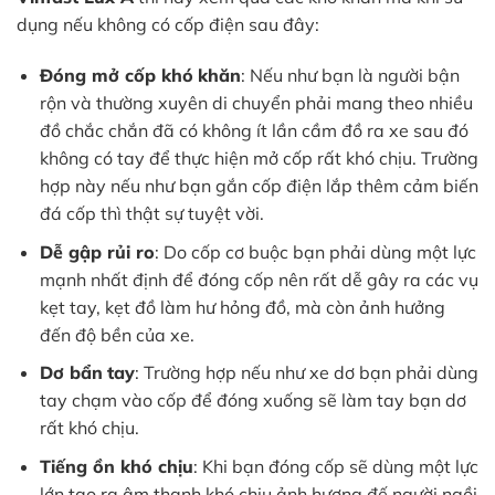
dụng nếu không có cốp điện sau đây:
Đóng mở cốp khó
khăn
: Nếu như bạn là người bận
rộn và thường xuyên di chuyển phải mang theo nhiều
đồ chắc chắn đã có không ít lần cầm đồ ra xe sau đó
không có tay để thực hiện mở cốp rất khó chịu. Trường
hợp này nếu như bạn gắn cốp điện lắp thêm cảm biến
đá cốp thì thật sự tuyệt vời.
Dễ gập rủi ro
: Do cốp cơ buộc bạn phải dùng một lực
mạnh nhất định để đóng cốp nên rất dễ gây ra các vụ
kẹt tay, kẹt đồ làm hư hỏng đồ, mà còn ảnh hưởng
đến độ bền của xe.
Dơ bẩn
tay
: Trường hợp nếu như xe dơ bạn phải dùng
tay chạm vào cốp để đóng xuống sẽ làm tay bạn dơ
rất khó chịu.
Tiếng ồn khó chịu
: Khi bạn đóng cốp sẽ dùng một lực
lớn tạo ra âm thanh khó chịu ảnh hương đế người ngồi