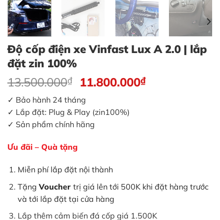
Độ cốp điện xe Vinfast Lux A 2.0 | lắp
đặt zin 100%
Giá
Giá
13.500.000
₫
11.800.000
₫
gốc
hiện
✓ Bảo hành 24 tháng
là:
tại
✓ Lắp đặt: Plug & Play (zin100%)
13.500.000₫.
là:
✓ Sản phẩm chính hãng
11.800.000₫.
Ưu đãi – Quà tặng
Miễn phí lắp đặt nội thành
Tặng
Voucher
trị giá lên tới 500K khi đặt hàng trước
và tới lắp đặt tại cửa hàng
Lắp thêm cảm biến đá cốp giá 1.500K