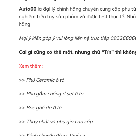
Auto66
là đại lý chính hãng chuyên cung cấp phụ tù
nghiệm trên tay sản phầm và được test thực tế. Nhâ
hãng.
Mọi ý kiến góp ý vui lòng liên hệ trực tiếp 093266
Cái gì cũng có thể mất, nhưng chữ “Tín” thì khô
Xem thêm:
>>
Phủ Ceramic ô tô
>>
Phủ gầm chống rỉ sét ô tô
>>
Bọc ghế da ô tô
>>
Thay nhớt và phụ gia cao cấp
>>
Kênh chuyên độ xe Vinfast