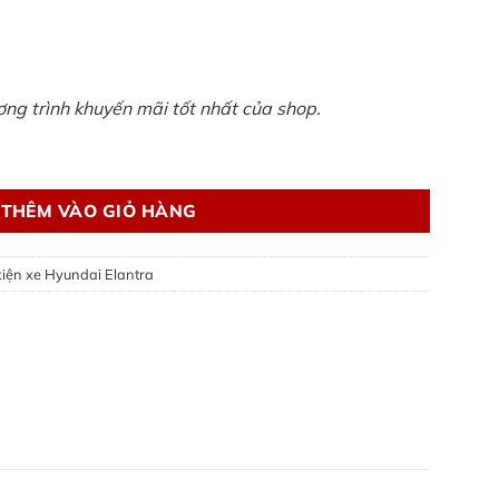
ương trình khuyến mãi tốt nhất của shop.
 2023 số lượng
THÊM VÀO GIỎ HÀNG
kiện xe Hyundai Elantra