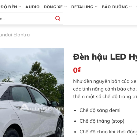
ĐỘ ĐÈN
AUDIO
DÒNG XE
DETAILING
BẢO DƯỠNG
undai Elantra
Đèn hậu LED Hy
0
₫
Như đèn nguyên bản của xe 
các tính năng cảnh báo cho 
thêm một số chế độ trang tr
Chế độ sáng demi
Chế độ thắng (stop)
Chế độ chào khi khởi độn