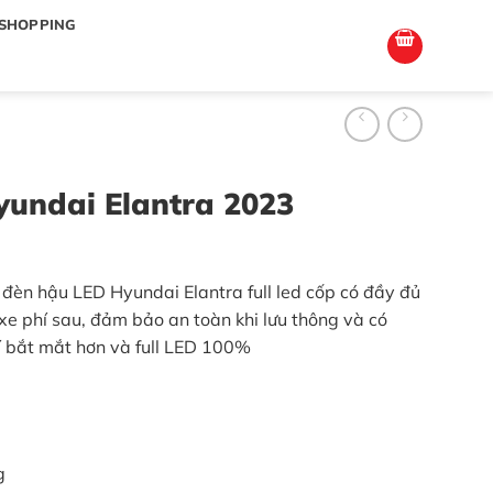
totoagung2
slotgacor4d
sakuratoto
cantiktoto
cantiktoto
gacor4d
amintoto
SHOPPING
undai Elantra 2023
đèn hậu LED Hyundai Elantra full led cốp có đầy đủ
xe phí sau, đảm bảo an toàn khi lưu thông và có
í bắt mắt hơn và full LED 100%
g