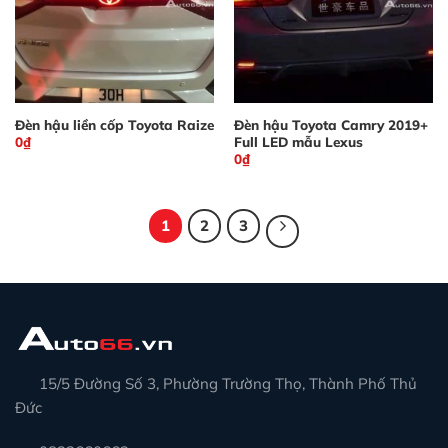
Đèn hậu liền cốp Toyota Raize
Đèn hậu Toyota Camry 2019+
Full LED mẫu Lexus
0
₫
0
₫
1
2
3
15/5 Đường Số 3, Phường Trường Thọ, Thành Phố Thủ
Đức