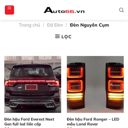
Bỏ
totoagung2
slotgacor4d
sakuratoto
cantiktoto
cantiktoto
gacor4d
amintoto
qua
nội
dung
Trang chủ
/
Độ Đèn
/
Đèn Nguyên Cụm
LỌC
Đèn hậu Ford Everest Next
Đèn hậu Ford Ranger – LED
Gen full led liền cốp
mẫu Land Rover