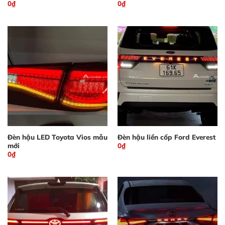
0
₫
0
₫
Đèn hậu LED Toyota Vios mẫu
Đèn hậu liền cốp Ford Everest
mới
0
₫
0
₫