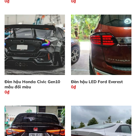
0
₫
0
₫
Đèn hậu Honda Civic Gen10
Đèn hậu LED Ford Everest
mẫu đổi màu
0
₫
0
₫