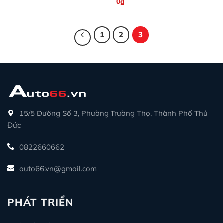
0
₫
1
2
3
15/5 Đường Số 3, Phường Trường Thọ, Thành Phố Thủ
Đức
0822660662
auto66.vn@gmail.com
PHÁT TRIỂN