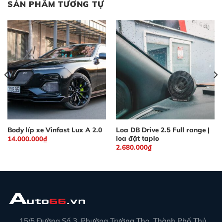
SẢN PHẨM TƯƠNG TỰ
Body líp xe Vinfast Lux A 2.0
Loa DB Drive 2.5 Full range |
loa đặt taplo
14.000.000
₫
2.680.000
₫
15/5 Đường Số 3, Phường Trường Thọ, Thành Phố Thủ