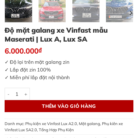
Độ mặt galang xe Vinfast mẫu
Maserati | Lux A, Lux SA
6.000.000
₫
✓ Độ lại trên mặt galang zin
✓ Lắp đặt zin 100%
✓ Miễn phí lắp đặt nội thành
Độ mặt galang xe Vinfast mẫu Maserati | Lux A, Lux SA số lư
THÊM VÀO GIỎ HÀNG
Danh mục:
Phụ kiện xe Vinfast Lux A2.0
,
Mặt galang
,
Phụ kiên xe
Vinfast Lux SA2.0
,
Tổng Hợp Phụ Kiện