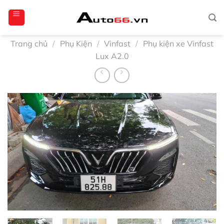
Bỏ
totoagung2
slotgacor4d
sakuratoto
cantiktoto
cantiktoto
gacor4d
amintoto
qua
nội
dung
Trang chủ
/
Phụ Kiện
/
Vinfast
/
Phụ kiện xe Vinfast
Lux A2.0