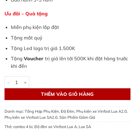
Ưu đãi – Quà tặng
Miễn phụ kiện lắp đặt
Tặng mắt quỷ
Tặng Led logo trị giá 1.500K
Tặng
Voucher
trị giá lên tới 500K khi đặt hàng trước
khi đến
Độ đèn xe Vinfast Lux A, Lux SA | Combo 4 bi Laser V10L Ultr
THÊM VÀO GIỎ HÀNG
Danh mục:
Tổng Hợp Phụ Kiện
,
Độ Đèn
,
Phụ kiện xe Vinfast Lux A2.0
,
Phụ kiên xe Vinfast Lux SA2.0
,
Sản Phẩm Giảm Giá
Thẻ:
combo 4 bi
,
Độ đèn xe Vinfast Lux A
,
Lux SA