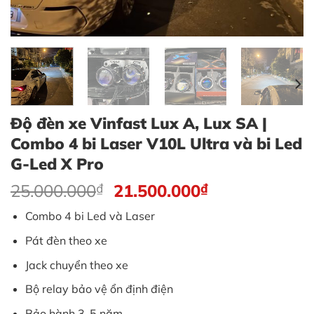
Độ đèn xe Vinfast Lux A, Lux SA |
Combo 4 bi Laser V10L Ultra và bi Led
G-Led X Pro
Giá
Giá
25.000.000
₫
21.500.000
₫
gốc
hiện
Combo 4 bi Led và Laser
là:
tại
25.000.000₫.
là:
Pát đèn theo xe
21.500.000₫.
Jack chuyển theo xe
Bộ relay bảo vệ ổn định điện
Bảo hành 3-5 năm