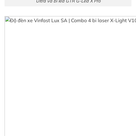
Ultra và bi led GTR G-Led X Pro