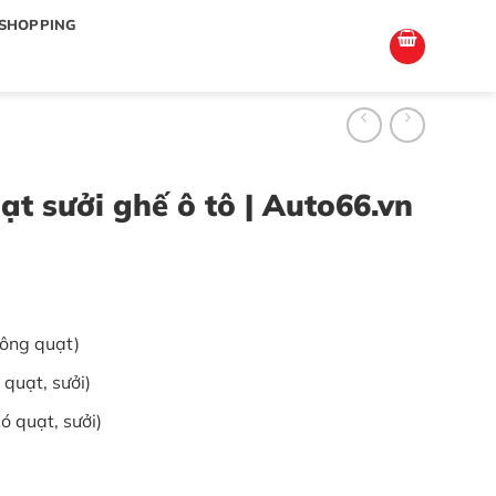
totoagung2
slotgacor4d
sakuratoto
cantiktoto
cantiktoto
gacor4d
amintoto
SHOPPING
t sưởi ghế ô tô | Auto66.vn
ông quạt)
quạt, sưởi)
 quạt, sưởi)
ô | Auto66.vn số lượng