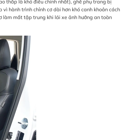
o thấp là khó điều chỉnh nhất), ghế phụ trang bị
p vì hành trình chỉnh cơ dài hơn khó canh khoản cách
cơ làm mất tập trung khi lái xe ảnh hưởng an toàn