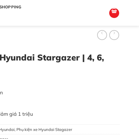
totoagung2
slotgacor4d
sakuratoto
cantiktoto
cantiktoto
gacor4d
amintoto
SHOPPING
Hyundai Stargazer | 4, 6,
in
ảm giá 1 triệu
Hyundai
,
Phụ kiện xe Hyundai Stagazer