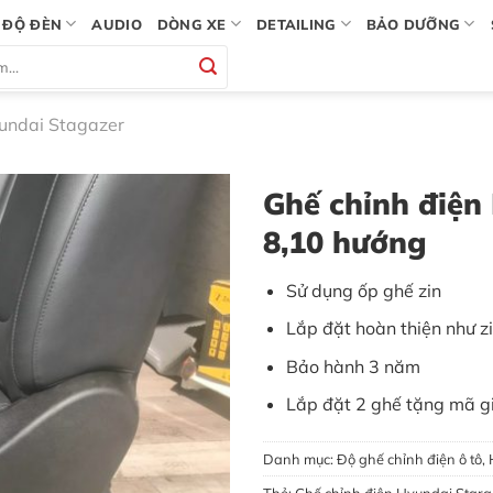
ĐỘ ĐÈN
AUDIO
DÒNG XE
DETAILING
BẢO DƯỠNG
yundai Stagazer
Ghế chỉnh điện 
8,10 hướng
Sử dụng ốp ghế zin
Lắp đặt hoàn thiện như z
Bảo hành 3 năm
Lắp đặt 2 ghế tặng mã gi
Danh mục:
Độ ghế chỉnh điện ô tô
,