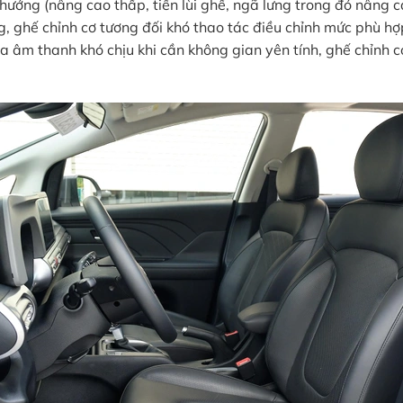
hướng (nâng cao thấp, tiến lùi ghế, ngã lưng trong đó nâng ca
ng, ghế chỉnh cơ tương đối khó thao tác điều chỉnh mức phù hợ
ra âm thanh khó chịu khi cần không gian yên tính, ghế chỉnh 