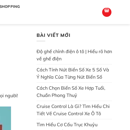
totoagung2
slotgacor4d
sakuratoto
cantiktoto
cantiktoto
gacor4d
amintoto
SHOPPING
BÀI VIẾT MỚI
Độ ghế chỉnh điện ô tô | Hiểu rõ hơn
về ghế điện
Cách Tính Nút Biển Số Xe 5 Số Và
Ý Nghĩa Của Từng Nút Biển Số
Cách Chọn Biển Số Xe Hợp Tuổi,
Chuẩn Phong Thuỷ
ọi người!
Cruise Control Là Gì? Tìm Hiểu Chi
Tiết Về Cruise Control Xe Ô Tô
Tìm Hiểu Cơ Cấu Trục Khuỷu