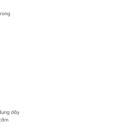
trong
 dụng dây
 cầm