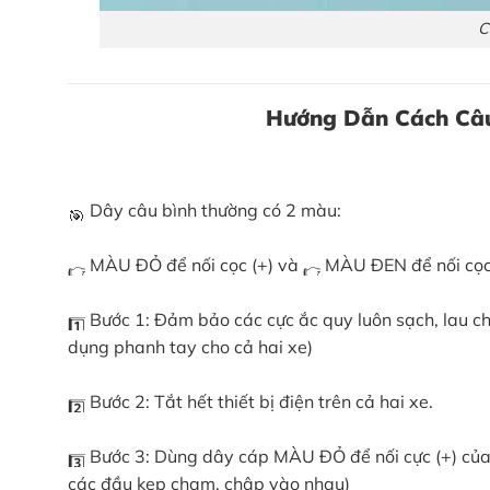
C
Hướng Dẫn Cách Câu
Dây câu bình thường có 2 màu:
MÀU ĐỎ để nối cọc (+) và
MÀU ĐEN để nối cọc 
Bước 1: Đảm bảo các cực ắc quy luôn sạch, lau chù
dụng phanh tay cho cả hai xe)
Bước 2: Tắt hết thiết bị điện trên cả hai xe.
Bước 3: Dùng dây cáp MÀU ĐỎ để nối cực (+) của ắ
các đầu kẹp chạm, chập vào nhau)