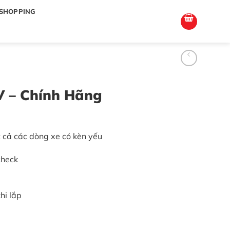
totoagung2
slotgacor4d
sakuratoto
cantiktoto
cantiktoto
gacor4d
amintoto
SHOPPING
 – Chính Hãng
 cả các dòng xe có kèn yếu
check
hi lắp