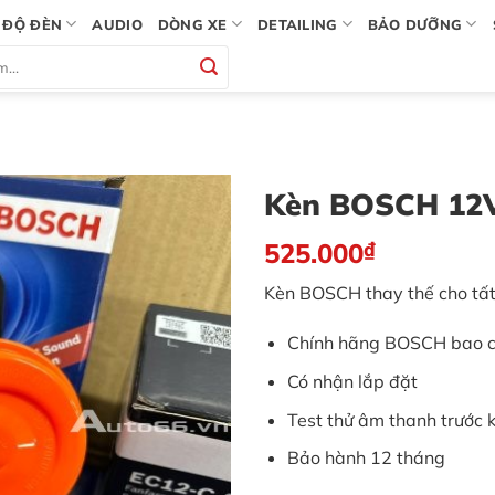
ĐỘ ĐÈN
AUDIO
DÒNG XE
DETAILING
BẢO DƯỠNG
Kèn BOSCH 12V
525.000
₫
Kèn BOSCH thay thế cho tất
Chính hãng BOSCH bao 
Có nhận lắp đặt
Test thử âm thanh trước k
Bảo hành 12 tháng