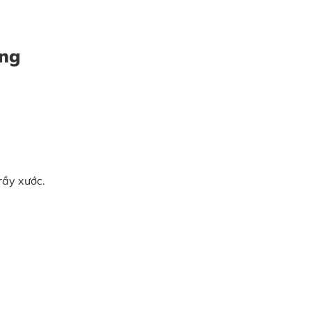
ãng
rầy xước.