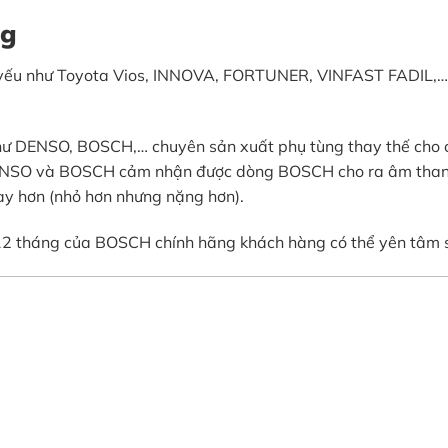
ng
n yếu như Toyota Vios, INNOVA, FORTUNER, VINFAST FADIL,…
 như DENSO, BOSCH,… chuyên sản xuất phụ tùng thay thế cho
ENSO và BOSCH cảm nhận được dòng BOSCH cho ra âm thanh tr
ay hơn (nhỏ hơn nhưng nặng hơn).
 12 tháng của BOSCH chính hãng khách hàng có thể yên tâm 