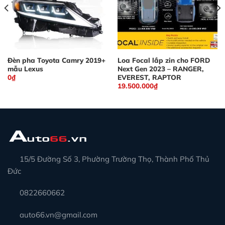
Đèn pha Toyota Camry 2019+
Loa Focal lắp zin cho FORD
mẫu Lexus
Next Gen 2023 – RANGER,
EVEREST, RAPTOR
0
₫
19.500.000
₫
15/5 Đường Số 3, Phường Trường Thọ, Thành Phố Thủ
Đức
0822660662
auto66.vn@gmail.com