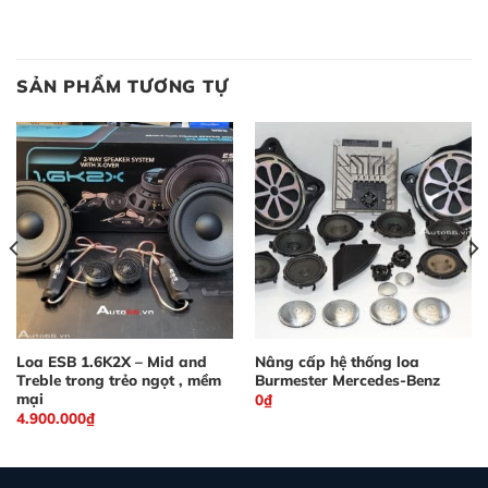
SẢN PHẨM TƯƠNG TỰ
Loa ESB 1.6K2X – Mid and
Nâng cấp hệ thống loa
Treble trong trẻo ngọt , mềm
Burmester Mercedes-Benz
mại
0
₫
4.900.000
₫