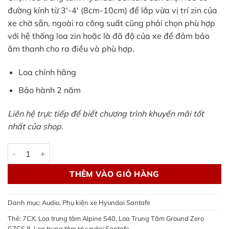
đường kính từ 3′-4′ (8cm-10cm) để lắp vừa vị trí zin của
xe chờ sẵn, ngoài ra công suất cũng phải chọn phù hợp
với hệ thống loa zin hoặc là đã độ của xe để đảm bảo
âm thanh cho ra điều và phù hợp.
Loa chính hãng
Bảo hành 2 năm
Liên hệ trực tiếp để biết chương trình khuyến mãi tốt
nhất của shop.
Loa trung tâm Hyundai Santafe - tạo hiệu ứng sân khấu số l
THÊM VÀO GIỎ HÀNG
Danh mục:
Audio
,
Phụ kiện xe Hyundai Santafe
Thẻ:
7CX
,
Loa trung tâm Alpine S40
,
Loa Trung Tâm Ground Zero
GZCS 8
,
Loa trung tâm Hyundai Santafe