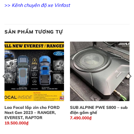
>>
Kênh chuyên độ xe Vinfast
SẢN PHẨM TƯƠNG TỰ
Loa Focal lắp zin cho FORD
SUB ALPINE PWE S800 – sub
Next Gen 2023 – RANGER,
điện gầm ghế
EVEREST, RAPTOR
7.490.000
₫
19.500.000
₫