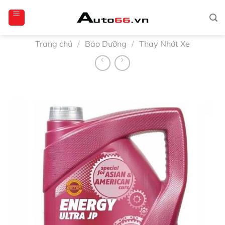
Bỏ
totoagung2
slotgacor4d
sakuratoto
cantiktoto
cantiktoto
gacor4d
amintoto
qua
nội
dung
Trang chủ
/
Bảo Dưỡng
/
Thay Nhớt Xe