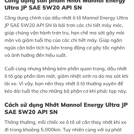
Công dụng sản phẩm Nhớt Mannol Energy
Ultra JP SAE 5W20 API SN
Công dụng chính của dầu nhớt ô tô Mannol Energy Ultra
JP SAE 5W20 API SN là bôi trơn các chi tiết máy móc,
giúp chúng vận hành trơn tru, hạn chế ma sát gây mài
mòn và giảm tuổi thọ của các chi tiết máy. Giúp ngăn
ngừa cặn bẩn tích tụ bên trong động cơ gây tắc nghẽn
và ảnh hưởng đến hiệu suất.
Cuối cùng nhưng không kém phần quan trọng, dầu nhớt
ô tô góp phần làm mát, giảm nhiệt sinh ra do ma sát khi
lái xe. Vì vậy, bạn nên thay nhớt ô tô thường xuyên để
kéo dài tuổi thọ cho những bộ phận cơ khí phức tạp này.
Cách sử dụng Nhớt Mannol Energy Ultra JP
SAE 5W20 API SN
Thông thường, mỗi chiếc xe ô tô sẽ cần thay nhớt khi xe
đi trong khoảng 5.000km. Tuy nhiên cùng với sự phát