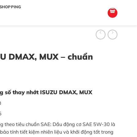
totoagung2
slotgacor4d
sakuratoto
cantiktoto
cantiktoto
gacor4d
amintoto
SHOPPING
ZU DMAX, MUX – chuẩn
ng số thay nhớt ISUZU DMAX, MUX
0
B5
g theo tiêu chuẩn SAE: Dầu động cơ SAE 5W-30 là
bảo tính tiết kiệm nhiên liệu và khởi động tốt trong