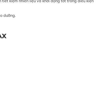
ết kiệm nhiên liệu và khởi động tốt trong điều kiện
ảo dưỡng.
AX