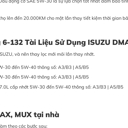
u động cơ SAE 5W-30 là sự lựa chọn tốt nhất đảm bảo tính ti
 thọ lên đến 20.000KM cho một lần thay tiết kiệm thời gian b
ng 6-132 Tài Liệu Sử Dụng ISUZU DM
SUZU, và nên thay lọc mới mỏi lần thay nhớt.
 5W-30 đến 5W-40 thông số: A3/B3 | A5/B5
 5W-30 đến 5W-40 thông số: A3/B3 | A5/B5
- 7.0L cấp nhớt 5W-30 đến 5W-40 thông số: A3/B3 | A5/B5
MAX, MUX tại nhà
àm theo các bước sau: