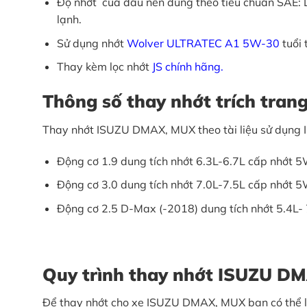
Độ nhớt của dầu nền dùng theo tiêu chuẩn SAE: Dầ
lạnh.
Sử dụng nhớt
Wolver ULTRATEC A1 5W-30
tuổi
Thay kèm lọc nhớt
JS chính hãng.
Thông số thay nhớt trích tra
Thay nhớt ISUZU DMAX, MUX theo tài liệu sử dụng I
Động cơ 1.9 dung tích nhớt 6.3L-6.7L cấp nhớt
Động cơ 3.0 dung tích nhớt 7.0L-7.5L cấp nhớt
Động cơ 2.5 D-Max (-2018) dung tích nhớt 5.4L
Quy trình thay nhớt ISUZU D
Để thay nhớt cho xe ISUZU DMAX, MUX bạn có thể l