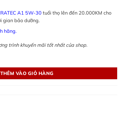
TRATEC A1 5W-30
tuổi thọ lên đến 20.000KM cho
ời gian bảo dưỡng.
nh hãng.
ương trình khuyến mãi tốt nhất của shop.
- chuẩn thông số số lượng
THÊM VÀO GIỎ HÀNG