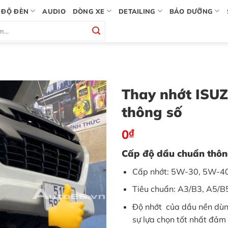
ĐỘ ĐÈN
AUDIO
DÒNG XE
DETAILING
BẢO DƯỠNG
Thay nhớt ISU
thông số
0
₫
Cấp độ dầu chuẩn thô
Cấp nhớt: 5W-30, 5W-4
Tiêu chuẩn: A3/B3, A5/
Độ nhớt của dầu nền dùn
sự lựa chọn tốt nhất đảm 