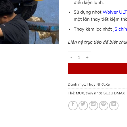
điều kiện lạnh.
Sử dụng nhớt
Wolver UL
một lần thay tiết kiệm th
Thay kèm lọc nhớt
JS chí
Liên hệ trực tiếp để biết ch
Thay nhớt ISUZU DMAX, MUX 
Danh mục:
Thay Nhớt Xe
Thẻ:
MUX
,
thay nhớt ISUZU DMAX