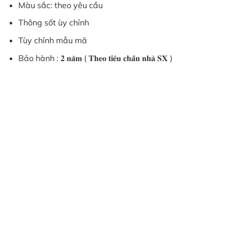
Màu sắc: theo yêu cầu
Thông sốt ùy chỉnh
Tùy chỉnh mẫu mã
Bảo hành : 𝟐 𝐧𝐚̆𝐦 ( 𝐓𝐡𝐞𝐨 𝐭𝐢𝐞̂𝐮 𝐜𝐡𝐚̂̉𝐧 𝐧𝐡𝐚̀ 𝐒𝐗 )