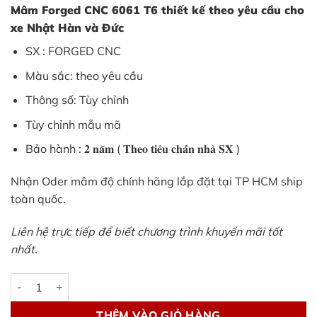
Mâm Forged CNC 6061 T6 thiết kế theo yêu cầu cho
xe Nhật Hàn và Đức
SX : FORGED CNC
Màu sắc: theo yêu cầu
Thông số: Tùy chỉnh
Tùy chỉnh mẫu mã
Bảo hành : 𝟐 𝐧𝐚̆𝐦 ( 𝐓𝐡𝐞𝐨 𝐭𝐢𝐞̂𝐮 𝐜𝐡𝐚̂̉𝐧 𝐧𝐡𝐚̀ 𝐒𝐗 )
Nhận Oder mâm độ chính hãng lắp đặt tại TP HCM ship
toàn quốc.
Liên hệ trực tiếp để biết chương trình khuyến mãi tốt
nhất.
Oder mâm FORGED CNC thiết kế theo yêu cầu số lượng
THÊM VÀO GIỎ HÀNG