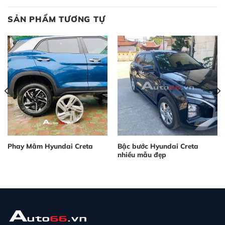
SẢN PHẨM TƯƠNG TỰ
Phay Mâm Hyundai Creta
Bậc bước Hyundai Creta
nhiều mẫu đẹp
0₫.