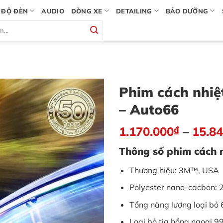
ĐỘ ĐÈN
AUDIO
DÒNG XE
DETAILING
BẢO DƯỠNG
Phim cách nhiệ
– Auto66
1.170.000
₫
–
15.84
Thông số phim cách n
Thương hiệu: 3M™, USA
Polyester nano-cacbon: 
Tổng năng lượng loại bỏ
Loại bỏ tia hồng ngoại 