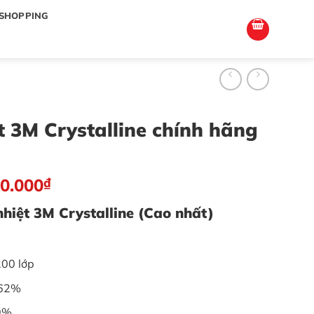
totoagung2
slotgacor4d
sakuratoto
cantiktoto
cantiktoto
gacor4d
amintoto
SHOPPING
t 3M Crystalline chính hãng
0.000
₫
hiệt 3M Crystalline (Cao nhất)
200 lớp
 62%
99%