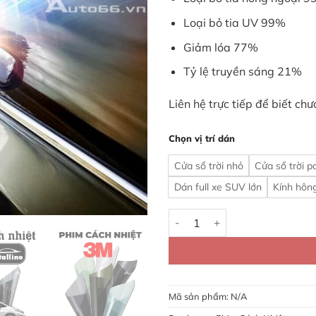
Loại bỏ tia UV 99%
Giảm lóa 77%
Tỷ lệ truyền sáng 21%
Liên hệ trực tiếp để biết ch
Chọn vị trí dán
Cửa sổ trời nhỏ
Cửa sổ trời 
Dán full xe SUV lớn
Kính hôn
Phim cách nhiệt 3M Crystalli
Mã sản phẩm:
N/A