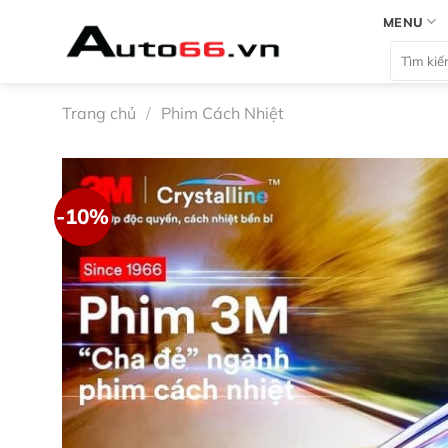
Bỏ
MENU
qua
Tìm
nội
kiếm:
dung
Trang chủ
/
Phim Cách Nhiệt
-10%