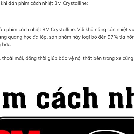
h khi dán phim cách nhiệt 3M Crystalline:
o phim cách nhiệt 3M Crystalline. Với khả năng cản nhiệt vượ
h năng quang học đa lớp, sản phẩm này loại bỏ đến 97% tia h
g bức.
 thoải mái, đồng thời giúp bảo vệ nội thất bên trong xe cũng