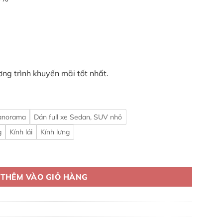
ương trình khuyến mãi tốt nhất.
panorama
Dán full xe Sedan, SUV nhỏ
g
Kính lái
Kính lưng
ne chính hãng - Auto66 số lượng
THÊM VÀO GIỎ HÀNG