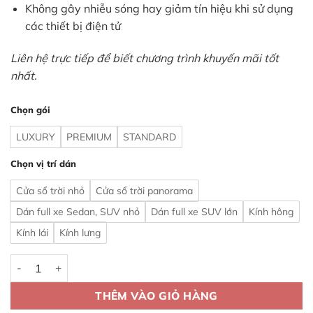
Không gây nhiễu sóng hay giảm tín hiệu khi sử dụng
các thiết bị điện tử
Liên hệ trực tiếp để biết chương trình khuyến mãi tốt
nhất.
Chọn gói
LUXURY
PREMIUM
STANDARD
Chọn vị trí dán
Cửa sổ trời nhỏ
Cửa sổ trời panorama
Dán full xe Sedan, SUV nhỏ
Dán full xe SUV lớn
Kính hông
Kính lái
Kính lưng
Phim cách nhiệt Photosync - chính hãng TP.HCM số lượng
THÊM VÀO GIỎ HÀNG