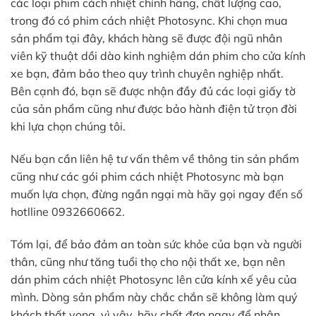
các loại phim cách nhiệt chính hãng, chất lượng cao,
trong đó có phim cách nhiệt Photosync. Khi chọn mua
sản phẩm tại đây, khách hàng sẽ được đội ngũ nhân
viên kỹ thuật dồi dào kinh nghiệm dán phim cho cửa kính
xe bạn, đảm bảo theo quy trình chuyên nghiệp nhất.
Bên cạnh đó, bạn sẽ được nhận đầy đủ các loại giấy tờ
của sản phẩm cũng như được bảo hành điện tử trọn đời
khi lựa chọn chúng tôi.
Nếu bạn cần liên hệ tư vấn thêm về thông tin sản phẩm
cũng như các gói phim cách nhiệt Photosync mà bạn
muốn lựa chọn, đừng ngần ngại mà hãy gọi ngay đến số
hotlline 0932660662.
Tóm lại, để bảo đảm an toàn sức khỏe của bạn và người
thân, cũng như tăng tuổi thọ cho nội thất xe, bạn nên
dán phim cách nhiệt Photosync lên cửa kính xế yêu của
mình. Dòng sản phẩm này chắc chắn sẽ không làm quý
khách thất vọng, vì vậy, hãy chốt đơn ngay để nhận