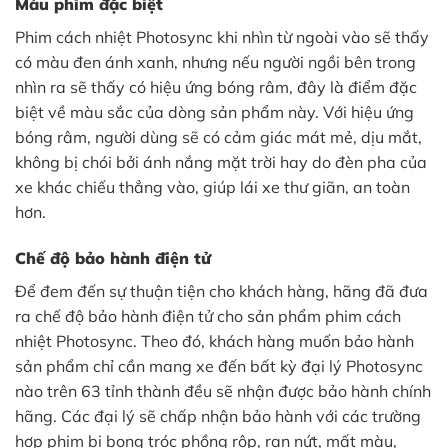
Màu phim đặc biệt
Phim cách nhiệt Photosync khi nhìn từ ngoài vào sẽ thấy
có màu đen ánh xanh, nhưng nếu người ngồi bên trong
nhìn ra sẽ thấy có hiệu ứng bóng râm, đây là điểm đặc
biệt về màu sắc của dòng sản phẩm này. Với hiệu ứng
bóng râm, người dùng sẽ có cảm giác mát mẻ, dịu mắt,
không bị chói bởi ánh nắng mặt trời hay do đèn pha của
xe khác chiếu thẳng vào, giúp lái xe thư giãn, an toàn
hơn.
Chế độ bảo hành điện tử
Để đem đến sự thuận tiện cho khách hàng, hãng đã đưa
ra chế độ bảo hành điện tử cho sản phẩm phim cách
nhiệt Photosync. Theo đó, khách hàng muốn bảo hành
sản phẩm chỉ cần mang xe đến bất kỳ đại lý Photosync
nào trên 63 tỉnh thành đều sẽ nhận được bảo hành chính
hãng. Các đại lý sẽ chấp nhận bảo hành với các trường
hợp phim bị bong tróc phồng rộp, rạn nứt, mất màu,