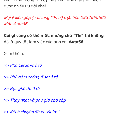
được nhiều ưu đãi nhé!
Mọi ý kiến góp ý vui lòng liên hệ trực tiếp 0932660662
Mẫn Auto66
Cái gì cũng có thể mất, nhưng chữ “Tín” thì không
đó là quy tắt làm việc của anh em
Auto66
.
Xem thêm:
>>
Phủ Ceramic ô tô
>>
Phủ gầm chống rỉ sét ô tô
>>
Bọc ghế da ô tô
>>
Thay nhớt và phụ gia cao cấp
>>
Kênh chuyên độ xe Vinfast