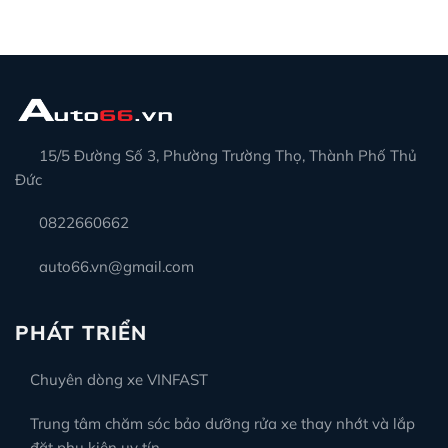
15/5 Đường Số 3, Phường Trường Thọ, Thành Phố Thủ
Đức
0822660662
auto66.vn@gmail.com
PHÁT TRIỂN
Chuyên dòng xe VINFAST
Trung tâm chăm sóc bảo dưỡng rửa xe thay nhớt và lắp
đặt phụ kiện uy tín