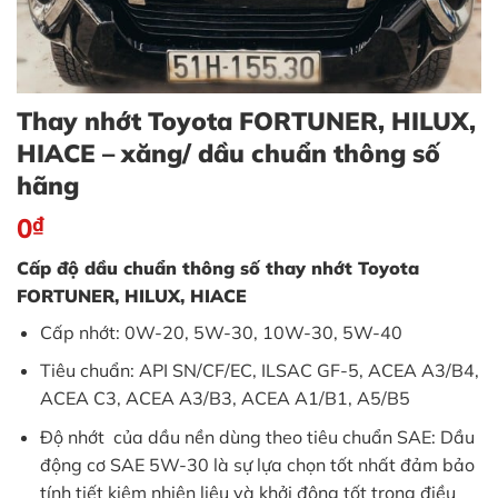
Thay nhớt Toyota FORTUNER, HILUX,
HIACE – xăng/ dầu chuẩn thông số
hãng
0
₫
Cấp độ dầu chuẩn thông số thay nhớt Toyota
FORTUNER, HILUX, HIACE
Cấp nhớt: 0W-20, 5W-30, 10W-30, 5W-40
Tiêu chuẩn: API SN/CF/EC, ILSAC GF-5, ACEA A3/B4,
ACEA C3, ACEA A3/B3, ACEA A1/B1, A5/B5
Độ nhớt của dầu nền dùng theo tiêu chuẩn SAE: Dầu
động cơ SAE 5W-30 là sự lựa chọn tốt nhất đảm bảo
tính tiết kiệm nhiên liệu và khởi động tốt trong điều