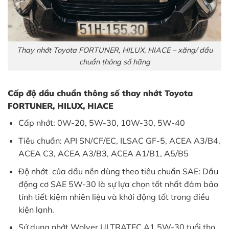
Thay nhớt Toyota FORTUNER, HILUX, HIACE – xăng/ dầu
chuẩn thông số hãng
Cấp độ dầu chuẩn thông số thay nhớt Toyota
FORTUNER, HILUX, HIACE
Cấp nhớt: 0W-20, 5W-30, 10W-30, 5W-40
Tiêu chuẩn: API SN/CF/EC, ILSAC GF-5, ACEA A3/B4,
ACEA C3, ACEA A3/B3, ACEA A1/B1, A5/B5
Độ nhớt của dầu nền dùng theo tiêu chuẩn SAE: Dầu
động cơ SAE 5W-30 là sự lựa chọn tốt nhất đảm bảo
tính tiết kiệm nhiên liệu và khởi động tốt trong điều
kiện lạnh.
Sử dụng nhớt
Wolver ULTRATEC A1 5W-30
tuổi thọ