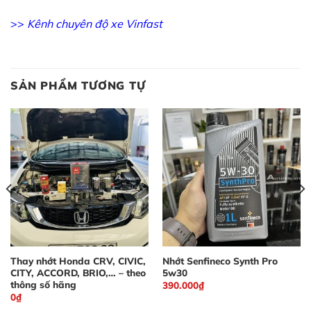
>>
Kênh chuyên độ xe Vinfast
SẢN PHẨM TƯƠNG TỰ
Thay nhớt Honda CRV, CIVIC,
Nhớt Senfineco Synth Pro
CITY, ACCORD, BRIO,… – theo
5w30
thông số hãng
390.000
₫
0
₫