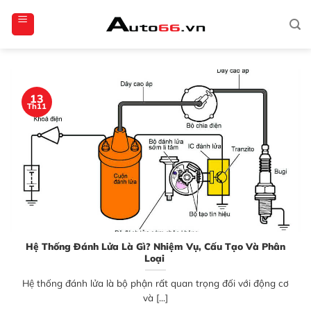
Bỏ
totoagung2
slotgacor4d
sakuratoto
cantiktoto
cantiktoto
gacor4d
amintoto
qua
nội
dung
13
Th11
Hệ Thống Đánh Lửa Là Gì? Nhiệm Vụ, Cấu Tạo Và Phân
Loại
Hệ thống đánh lửa là bộ phận rất quan trọng đối với động cơ
và [...]